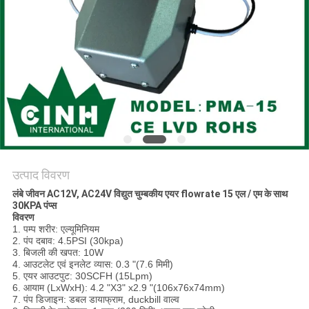
उत्पाद विवरण
लंबे जीवन AC12V, AC24V विद्युत चुम्बकीय एयर flowrate 15 एल / एम के साथ
30KPA पंप्स
विवरण
1. पम्प शरीर: एल्यूमिनियम
2. पंप दबाव: 4.5PSI (30kpa)
3. बिजली की खपत: 10W
4. आउटलेट एवं इनलेट व्यास: 0.3 "(7.6 मिमी)
5. एयर आउटपुट: 30SCFH (15Lpm)
6. आयाम (LxWxH): 4.2 "X3" x2.9 "(106x76x74mm)
7. पंप डिजाइन: डबल डायाफ्राम, duckbill वाल्व