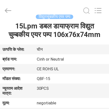
2026
Cinh
group
co.,limited.
All
विद्युतचुंबकीय एयर पम्प
Rights
Reserved.
15Lpm डबल डायाफ्राम विद्युत
घर
चुम्बकीय एयर पम्प 106x76x74mm
उत्पाद
उत्पत्ति के प्लेस:
चीन
हमारे
ब्रांड नाम:
Cinh or Neutral
बारे
प्रमाणन:
CE ROHS UL
में
मॉडल संख्या:
QBF-15
न्यूनतम आदेश
30PCS
कारखाना
मात्रा:
भ्रमण
मूल्य:
negotiable