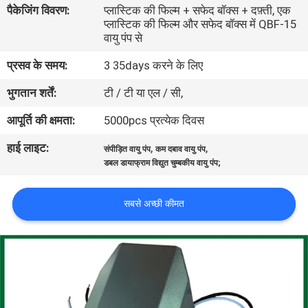
पैकेजिंग विवरण:
प्लास्टिक की फिल्म + सफेद बॉक्स + दफ़्ती, एक
गुणवत्ता
प्लास्टिक की फिल्म और सफेद बॉक्स में QBF-15
नियंत्रण
वायु पंप से
प्रसव के समय:
3 35days करने के लिए
संपर्क
भुगतान शर्तें:
टी / टी या एल / सी,
करें
आपूर्ति की क्षमता:
5000pcs प्रत्येक दिवस
हाई लाइट:
,
,
समाचार
संपीड़ित वायु पंप
कम दबाव वायु पंप
डबल डायाफ्राम विद्युत चुम्बकीय वायु पंप;
साइटमैप
सबसे अच्छी कीमत
PRIVACY
POLICY