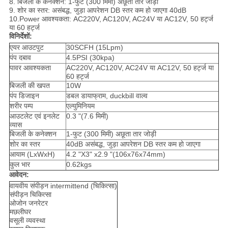
8. बिजली के कनेक्शन: 1-फुट (300 मिमी) अछूता तार जोड़ी
9. शोर का स्तर: असंबद्ध, जुड़ा आपरेशन DB स्तर कम हो जाएगा 40dB
10.Power आवश्यकता: AC220V, AC120V, AC24V या AC12V, 50 हर्ट्ज
या 60 हर्ट्ज
विनिर्देशों:
एयर आउटपुट
30SCFH (15Lpm)
पंप दबाव
4.5PSI (30kpa)
पावर आवश्यकता
AC220V, AC120V, AC24V या AC12V, 50 हर्ट्ज या
60 हर्ट्ज
बिजली की खपत
10W
पंप डिजाइन
डबल डायाफ्राम, duckbill वाल्व
शरीर पम्प
एल्युमिनियम
आउटलेट एवं इनलेट
0.3 "(7.6 मिमी)
व्यास
बिजली के कनेक्शन
1-फुट (300 मिमी) अछूता तार जोड़ी
शोर का स्तर
40dB असंबद्ध, जुड़ा आपरेशन DB स्तर कम हो जाएगा
आयाम (LxWxH)
4.2 "X3" x2.9 "(106x76x74mm)
कुल भार
0.62kgs
आवेदन:
वायवीय संपीड़न intermittend (चिकित्सा)
संपीड़न चिकित्सा
ओजोन जनरेटर
मछलीघर
वसूली व्यवस्था