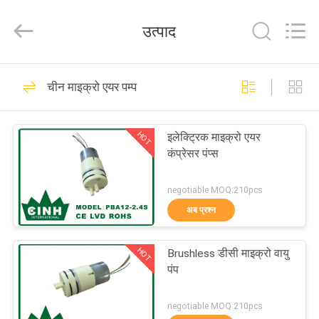
2026
Cinh
group
उत्पाद
co.,limited.
All
Rights
Reserved.
घर
71
चीन माइक्रो एयर पम्प
माइक्रो एयर पम्प
उत्पाद
HOT
इलेक्ट्रिक माइक्रो एयर
कंप्रेसर पंप्स
हमारे
बारे
negotiable MOQ:210pcs
अब प्रश्न
में
37
HOT
Brushless डीसी माइक्रो वायु
कारखाना
मिनी एयर पंप
पंप
भ्रमण
negotiable MOQ:210pcs