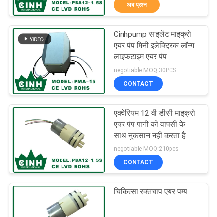
अब प्रश्न
गुणवत्ता
नियंत्रण
Cinhpump साइलेंट माइक्रो
44
एयर पंप मिनी इलेक्ट्रिक लॉन्ग
संपर्क
लाइफटाइम एयर पंप
डायाफ्राम एयर पंप
negotiable MOQ:30PCS
करें
CONTACT
समाचार
एक्वेरियम 12 वी डीसी माइक्रो
एयर पंप पानी की वापसी के
साइटमैप
साथ नुकसान नहीं करता है
25
negotiable MOQ:210pcs
CONTACT
PRIVACY
माइक्रो वैक्यूम पंप
POLICY
चिकित्सा रक्तचाप एयर पम्प