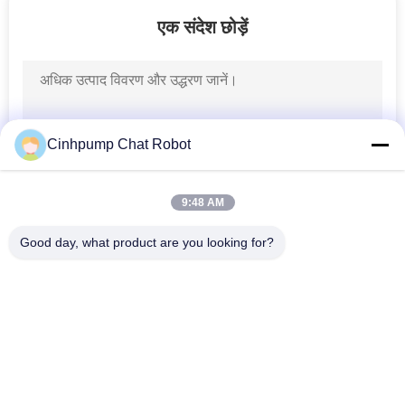
20
एक संदेश छोड़ें
लघु हवा पम्प
Cinhpump Chat Robot
9:48 AM
7
Good day, what product are you looking for?
12V डीसी वैक्यूम पंप
लोकप्रिय श्रेणियां
सभी
माइक्रो एयर पम्प
मिनी एयर पंप
डायाफ्राम एयर पंप
माइक्रो वैक्यूम पंप
18