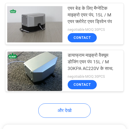
एयर बेड के लिए मैग्नेटिक
14
माइक्रो एयर पंप, 15L / M
एयर फ़्लोरेट एयर ड्रिवेन पंप
रक्त दबाव हवा पंप
negotiable MOQ:30PCS
CONTACT
डायाफ्राम माइक्रो वैक्यूम
डोजिंग एयर पंप 15L / M
30KPA AC220V के साथ;
13
negotiable MOQ:30PCS
CONTACT
मेडिकल एयर गद्दे पम्प
और देखो