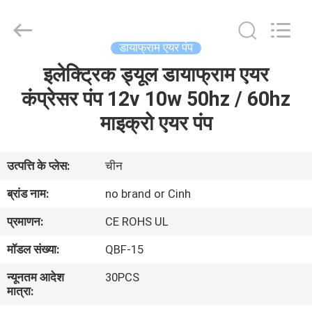
2026
Cinh
group
co.,limited.
All
डायाफ्राम एयर पंप
Rights
Reserved.
इलेक्ट्रिक ड्यूल डायाफ्राम एयर
घर
कंप्रेसर पंप 12v 10w 50hz / 60hz
उत्पाद
माइक्रो एयर पंप
हमारे
उत्पत्ति के प्लेस:
चीन
बारे
ब्रांड नाम:
no brand or Cinh
में
प्रमाणन:
CE ROHS UL
मॉडल संख्या:
QBF-15
कारखाना
न्यूनतम आदेश
30PCS
भ्रमण
मात्रा: