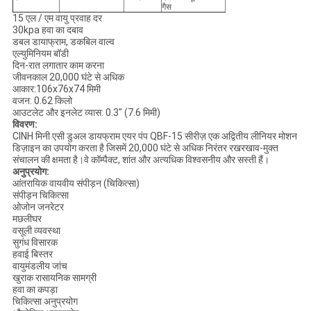
गैस
15 एल / एम वायु प्रवाह दर
30kpa हवा का दबाव
डबल डायाफ्राम, डकबिल वाल्व
एल्युमिनियम बॉडी
दिन-रात लगातार काम करना
जीवनकाल 20,000 घंटे से अधिक
आकार:106x76x74 मिमी
वजन: 0.62 किलो
आउटलेट और इनलेट व्यास: 0.3" (7.6 मिमी)
विवरण:
CINH मिनी एसी डुअल डायफ्राम एयर पंप QBF-15 सीरीज़ एक अद्वितीय लीनियर मोशन
डिज़ाइन का उपयोग करता है जिसमें 20,000 घंटे से अधिक निरंतर रखरखाव-मुक्त
संचालन की क्षमता है।वे कॉम्पैक्ट, शांत और अत्यधिक विश्वसनीय और सस्ती हैं।
अनुप्रयोग:
आंतरायिक वायवीय संपीड़न (चिकित्सा)
संपीड़न चिकित्सा
ओजोन जनरेटर
मछलीघर
वसूली व्यवस्था
सुगंध विसारक
हवाई बिस्तर
वायुमंडलीय जांच
खुराक रासायनिक सामग्री
हवा का कपड़ा
चिकित्सा अनुप्रयोग