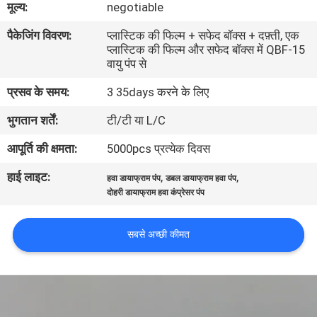
मूल्य:
negotiable
गुणवत्ता
पैकेजिंग विवरण:
प्लास्टिक की फिल्म + सफेद बॉक्स + दफ़्ती, एक
नियंत्रण
प्लास्टिक की फिल्म और सफेद बॉक्स में QBF-15
वायु पंप से
संपर्क
प्रसव के समय:
3 35days करने के लिए
करें
भुगतान शर्तें:
टी/टी या L/C
आपूर्ति की क्षमता:
5000pcs प्रत्येक दिवस
समाचार
हाई लाइट:
,
,
हवा डायाफ्राम पंप
डबल डायाफ्राम हवा पंप
दोहरी डायाफ्राम हवा कंप्रेसर पंप
साइटमैप
सबसे अच्छी कीमत
PRIVACY
POLICY