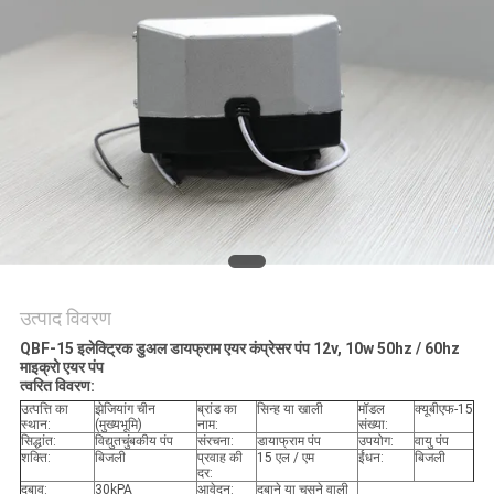
उत्पाद विवरण
QBF-15 इलेक्ट्रिक डुअल डायफ्राम एयर कंप्रेसर पंप 12v, 10w 50hz / 60hz
माइक्रो एयर पंप
त्वरित विवरण:
उत्पत्ति का
झेजियांग चीन
ब्रांड का
सिन्ह या खाली
मॉडल
क्यूबीएफ-15
स्थान:
(मुख्यभूमि)
नाम:
संख्या:
सिद्धांत:
विद्युतचुंबकीय पंप
संरचना:
डायाफ्राम पंप
उपयोग:
वायु पंप
शक्ति:
बिजली
प्रवाह की
15 एल / एम
ईंधन:
बिजली
दर:
दबाव:
30kPA
आवेदन:
दबाने या चूसने वाली