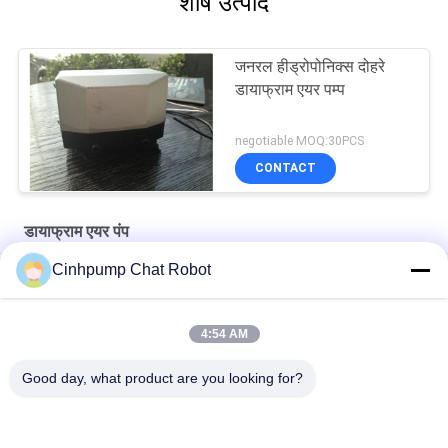
शीर्ष उत्पाद
जनरल हीड्रोपोनिक्स दोहरे
डायाफ्राम एयर पम्प
negotiable MOQ:30PCS
CONTACT
डायाफ्राम एयर पंप
Cinhpump Chat Robot
अरोमा डिफ्यूज़र के लिए इलेक्ट्रिक 30kpa 15L / M मेम्ब्रेन एयर पंप
इलेक्ट्रिक दोहरे डायाफ्राम एयर पम्प
4:54 AM
अल्युमीनियम दोहरे डायाफ्राम एयर पम्प 12V
Good day, what product are you looking for?
लोकप्रिय श्रेणियां
सभी