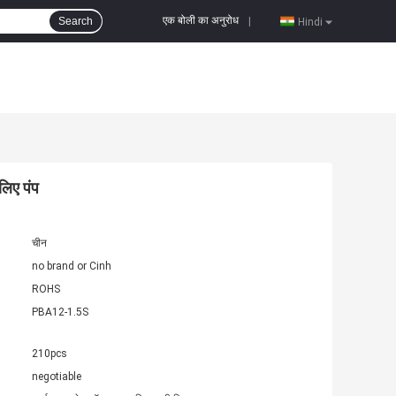
एक बोली का अनुरोध
Search
|
Hindi
लिए पंप
चीन
no brand or Cinh
ROHS
PBA12-1.5S
210pcs
negotiable