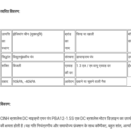
त्वरित विवरण:
उत्पत्ति
झेजियांग चीन (मुख्यभूमि)
ब्रांड
सिन्ह या खाली
म
का
का
सं
स्थान:
नाम:
सिद्धांत:
विद्युतचुंबकीय पंप
संरचना:
डायाफ्राम पंप
उ
शक्ति:
बिजली
प्रवाह
1.3 एल / एम वायु प्रवाह दर
ईं
की दर:
दबाव:
90kPA, -40kPA
आवेदन:
दबाने या चूसने वाली गैस
विवरण:
CINH ब्रशलेस DC माइक्रो एयर पंप PBA12-1.5S एक DC ब्रशलेस मोटर डिज़ाइन का उपयोग 
की क्षमता होती है।यह गति नियंत्रणीय और समायोज्य फ़ंक्शन के साथ कॉम्पैक्ट, बहुत शांत, अ