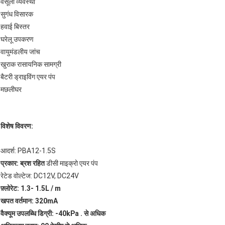
वसूली व्यवस्था
सुगंध विसारक
हवाई बिस्तर
घरेलू उपकरण
वायुमंडलीय जांच
खुराक रासायनिक सामग्री
बैटरी ड्राइविंग एयर पंप
मछलीघर
विशेष विवरण:
आदर्श: PBA12-1.5S
प्रकार: ब्रश रहित
डीसी माइक्रो एयर पंप
रेटेड वोल्टेज: DC12V, DC24V
फ़्लोरेट: 1.3- 1.5L / m
खपत वर्तमान: 320mA
वैक्यूम उपलब्धि डिग्री: -40kPa . से अधिक