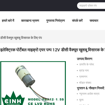
हमारे बारे में
कारखाना भ्रमण
गुणवत्ता नियंत्रण
संपर्क करें
समाचार
 डीसी वैक्यूम खुशबू विसारक के लिए पंप
इलेक्ट्रिक पोर्टेबल माइक्रो एयर पम्प 12V डीसी वैक्यूम खुशबू विसारक के 
उत्पाद विवरण:
उत्पत्ति के प्लेस:
ब्रांड नाम:
प्रमाणन:
मॉडल संख्या:
भुगतान & नौवहन नियमों:
न्यूनतम आदेश मात्रा:
मूल्य: