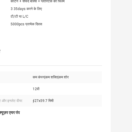
कार्टन + सफेद बॉक्स + प्लास्टिक की फिल्म
3 35days करने के लिए
टी/टी या L/C
5000pcs प्रत्येक दिवस
प
कम कंपन|कम शक्ति|कम शोर
12वी
 और इनलेट दीया:
∮27x59.7 मिमी
िफ्यूज़र एयर पंप