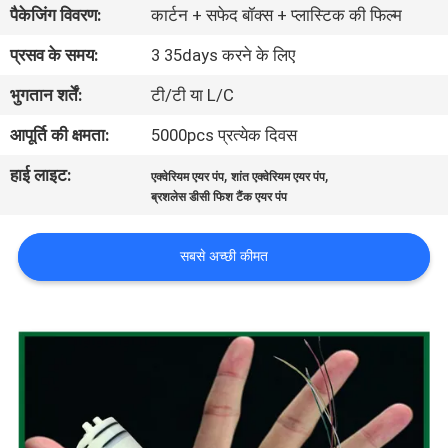
पैकेजिंग विवरण:
कार्टन + सफेद बॉक्स + प्लास्टिक की फिल्म
गुणवत्ता
नियंत्रण
प्रसव के समय:
3 35days करने के लिए
भुगतान शर्तें:
टी/टी या L/C
संपर्क
आपूर्ति की क्षमता:
5000pcs प्रत्येक दिवस
करें
हाई लाइट:
,
,
एक्वेरियम एयर पंप
शांत एक्वेरियम एयर पंप
ब्रशलेस डीसी फिश टैंक एयर पंप
समाचार
सबसे अच्छी कीमत
साइटमैप
PRIVACY
POLICY