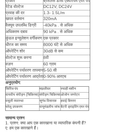
प्रकार
ब्रशलेस डीसी एक्वेरियम एयर पंप
रेटेड वोल्टेज
DC12V, DC24V
प्रवाह की दर
1.3- 1.5L/m
खपत वर्तमान
320mA
वैक्यूम उपलब्धि डिग्री
-40kPa . से अधिक
अधिकतम दबाव
90 kPa . से अधिक
कुंडल इन्सुलेशन वर्गीकरण
एक प्रकार
धीरज का समय
8000 घंटे से अधिक
ऑपरेटिंग शोर
30dB से कम
वोल्टेज शुरू करना
8वी
वज़न
60 ग्राम
ऑपरेटिंग पर्यावरण तापमान
5-50.सी
ऑपरेटिंग पर्यावरण आर्द्रता
0-90% आरएच
अनुप्रयोग:
सिरिंज पंप
मछलीघर
स्याही मशीन
वायवीय संपीड़न (चिकित्सा)
संपीड़न चिकित्सा
ओजोन जनरेटर
वसूली व्यवस्था
सुगंध विसारक
हवाई बिस्तर
घरेलू उपकरण
वायुमंडलीय जांच
बैटरी ड्राइविंग एयर पंप
सामान्य प्रश्न
1. प्रश्न: क्या आप एक कारखाना या व्यापारिक कंपनी हैं?
ए: हम एक कारखाने हैं।