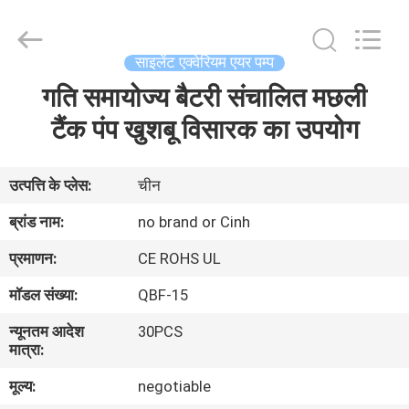
2026
Cinh
group
co.,limited.
All
साइलेंट एक्वेरियम एयर पम्प
Rights
Reserved.
गति समायोज्य बैटरी संचालित मछली
घर
टैंक पंप खुशबू विसारक का उपयोग
उत्पाद
उत्पत्ति के प्लेस:
चीन
हमारे
ब्रांड नाम:
no brand or Cinh
बारे
प्रमाणन:
CE ROHS UL
में
मॉडल संख्या:
QBF-15
न्यूनतम आदेश
30PCS
कारखाना
मात्रा:
भ्रमण
मूल्य:
negotiable