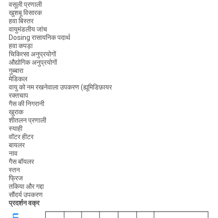
वसूली प्रणाली
खुशबू विसारक
हवा बिस्तर
वायुमंडलीय जांच
Dosing रासायनिक पदार्थ
हवा कपड़ा
चिकित्सा अनुप्रयोगों
औद्योगिक अनुप्रयोगों
गुब्बारा
मेडिकल
वायु को नम रखनेवाला उपकरण (ह्यूमिडिफ़ायर
रक्तचाप
गैस की निगरानी
खुराक
शीतलन प्रणाली
स्याही
वॉटर हीटर
बायलर
नाव
गैस बॉयलर
स्तन
फ्रिज
तकिया और गद्दा
सौंदर्य उपकरण
प्रदर्शन वक्र