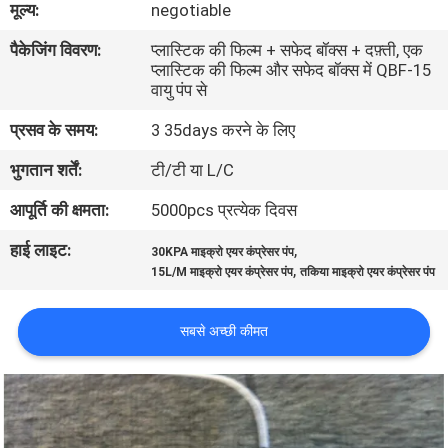
मूल्य:
negotiable
गुणवत्ता
पैकेजिंग विवरण:
प्लास्टिक की फिल्म + सफेद बॉक्स + दफ़्ती, एक
नियंत्रण
प्लास्टिक की फिल्म और सफेद बॉक्स में QBF-15
वायु पंप से
संपर्क
प्रसव के समय:
3 35days करने के लिए
करें
भुगतान शर्तें:
टी/टी या L/C
आपूर्ति की क्षमता:
5000pcs प्रत्येक दिवस
समाचार
हाई लाइट:
,
30KPA माइक्रो एयर कंप्रेसर पंप
,
15L/M माइक्रो एयर कंप्रेसर पंप
तकिया माइक्रो एयर कंप्रेसर पंप
साइटमैप
सबसे अच्छी कीमत
PRIVACY
POLICY