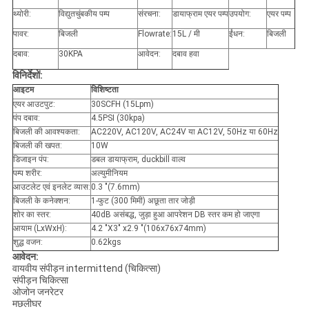
थ्योरी:
विद्युतचुंबकीय पम्प
संरचना:
डायाफ्राम एयर पम्प
उपयोग:
एयर पम्प
पावर:
बिजली
Flowrate:
15L / मी
ईंधन:
बिजली
दबाव:
30KPA
आवेदन:
दबाव हवा
विनिर्देशों:
आइटम
विशिष्टता
एयर आउटपुट:
30SCFH (15Lpm)
पंप दबाव:
4.5PSI (30kpa)
बिजली की आवश्यकता:
AC220V, AC120V, AC24V या AC12V, 50Hz या 60Hz
बिजली की खपत:
10W
डिजाइन पंप:
डबल डायाफ्राम, duckbill वाल्व
पम्प शरीर:
अल्युमीनियम
आउटलेट एवं इनलेट व्यास:
0.3 "(7.6mm)
बिजली के कनेक्शन:
1-फुट (300 मिमी) अछूता तार जोड़ी
शोर का स्तर:
40dB असंबद्ध, जुड़ा हुआ आपरेशन DB स्तर कम हो जाएगा
आयाम (LxWxH):
4.2 "X3" x2.9 "(106x76x74mm)
शुद्ध वजन:
0.62kgs
आवेदन:
वायवीय संपीड़न intermittend (चिकित्सा)
संपीड़न चिकित्सा
ओजोन जनरेटर
मछलीघर