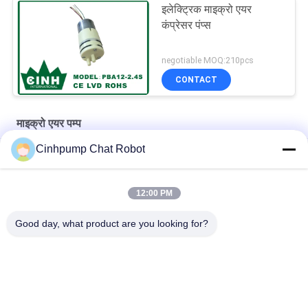
इलेक्ट्रिक माइक्रो एयर
कंप्रेसर पंप्स
negotiable MOQ:210pcs
CONTACT
माइक्रो एयर पम्प
Cinhpump Chat Robot
Cinhpump साइलेंट माइक्रो एयर पंप मिनी इलेक्ट्रिक लॉन्ग लाइफटाइम एयर पंप
एक्वेरियम 12 वी डीसी माइक्रो एयर पंप पानी की वापसी के साथ नुकसान नहीं करता है
12:00 PM
चिकित्सा रक्तचाप एयर पम्प
Good day, what product are you looking for?
लोकप्रिय श्रेणियां
सभी
माइक्रो एयर पम्प
मिनी एयर पंप