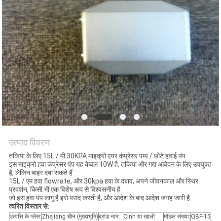
उत्पाद विवरण
तकिया के लिए 15L / मी 30KPA माइक्रो एयर कंप्रेसर पम्प / छोटे हवाई पंप
इस माइक्रो हवा कंप्रेसर पंप यह केवल 10W है, तकिया और गद्दा आवेदन के लिए उपयुक्त
है, लेकिन बाहर दबा सकते हैं
15L / एम हवा flowrate, और 30kpa हवा के दबाव, अपने जीवनकाल और स्थिर
प्रदर्शन, किसी भी एक विशेष रूप से विश्वसनीय है
जो इस हवा पंप लागू है इसे पसंद करती है, और आदेश के बाद आदेश जगह जारी है.
त्वरित विस्तार से:
उत्पत्ति के प्लेस:
Zhejiang चीन (मुख्यभूमि)
ब्रांड नाम:
Cinh या खाली
मॉडल संख्या:
QBF-15