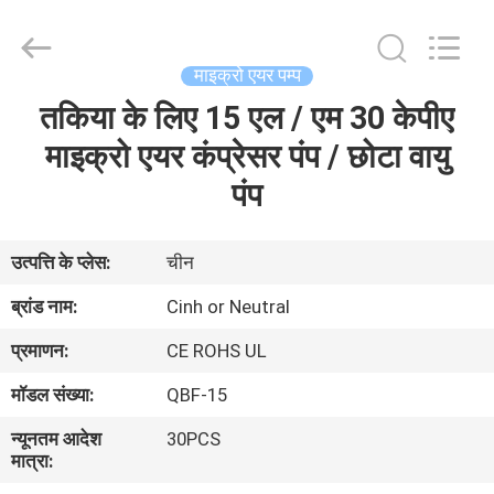
2026
Cinh
group
co.,limited.
All
माइक्रो एयर पम्प
Rights
Reserved.
तकिया के लिए 15 एल / एम 30 केपीए
घर
माइक्रो एयर कंप्रेसर पंप / छोटा वायु
उत्पाद
पंप
हमारे
उत्पत्ति के प्लेस:
चीन
बारे
ब्रांड नाम:
Cinh or Neutral
में
प्रमाणन:
CE ROHS UL
मॉडल संख्या:
QBF-15
कारखाना
न्यूनतम आदेश
30PCS
भ्रमण
मात्रा: