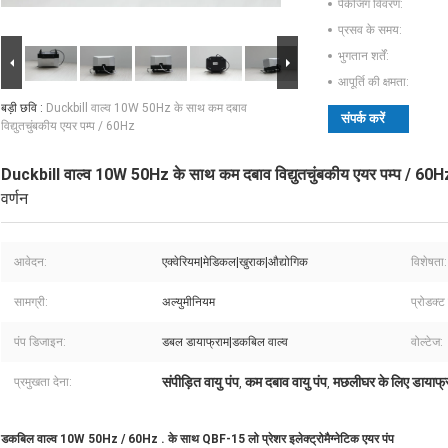
पैकेजिंग विवरण:
प्रसव के समय:
भुगतान शर्तें:
आपूर्ति की क्षमता:
बड़ी छवि :
Duckbill वाल्व 10W 50Hz के साथ कम दबाव
संपर्क करें
विद्युतचुंबकीय एयर पम्प / 60Hz
Duckbill वाल्व 10W 50Hz के साथ कम दबाव विद्युतचुंबकीय एयर पम्प / 60H
वर्णन
आवेदन:
एक्वेरियम|मेडिकल|खुराक|औद्योगिक
विशेषता:
सामग्री:
अल्युमीनियम
प्रोडक्ट
पंप डिजाइन:
डबल डायाफ्राम|डकबिल वाल्व
वोल्टेज:
संपीड़ित वायु पंप
कम दबाव वायु पंप
मछलीघर के लिए डायाफ्रा
प्रमुखता देना:
,
,
डकबिल वाल्व 10W 50Hz / 60Hz . के साथ QBF-15 लो प्रेशर इलेक्ट्रोमैग्नेटिक एयर पंप