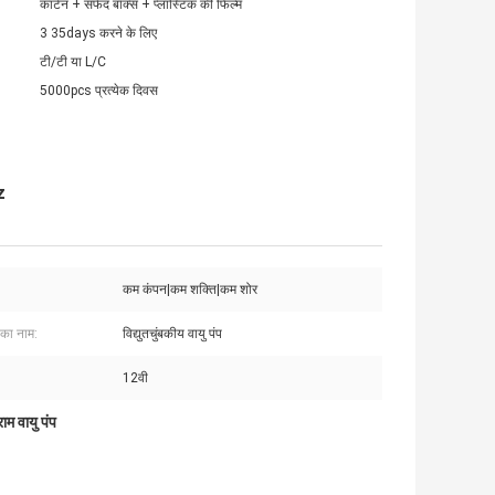
कार्टन + सफेद बॉक्स + प्लास्टिक की फिल्म
3 35days करने के लिए
टी/टी या L/C
5000pcs प्रत्येक दिवस
z
कम कंपन|कम शक्ति|कम शोर
 का नाम:
विद्युतचुंबकीय वायु पंप
12वी
म वायु पंप