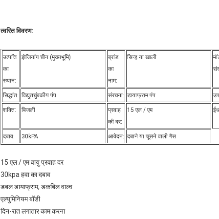
त्वरित विवरण:
उत्पत्ति
झेजियांग चीन (मुख्यभूमि)
ब्रांड
सिन्ह या खाली
मॉ
का
का
संख
स्थान:
नाम:
सिद्धांत:
विद्युतचुंबकीय पंप
संरचना:
डायाफ्राम पंप
उप
शक्ति:
बिजली
प्रवाह
15 एल / एम
ईं
की दर:
दबाव:
30kPA
आवेदन:
दबाने या चूसने वाली गैस
15 एल / एम वायु प्रवाह दर
30kpa हवा का दबाव
डबल डायाफ्राम, डकबिल वाल्व
एल्युमिनियम बॉडी
दिन-रात लगातार काम करना