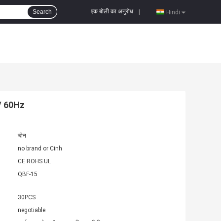
एक बोली का अनुरोध
Search
|
Hindi
 / 60Hz
चीन
no brand or Cinh
CE ROHS UL
QBF-15
30PCS
negotiable