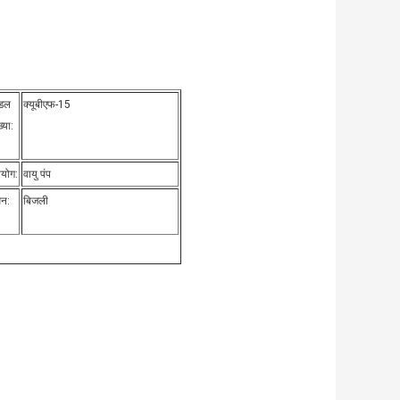
डल
क्यूबीएफ-15
्या:
योग:
वायु पंप
धन:
बिजली