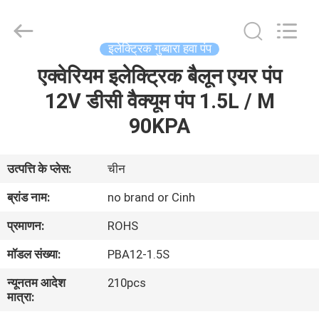
2026
Cinh
group
co.,limited.
All
इलेक्ट्रिक गुब्बारा हवा पंप
Rights
Reserved.
एक्वेरियम इलेक्ट्रिक बैलून एयर पंप
घर
12V डीसी वैक्यूम पंप 1.5L / M
उत्पाद
90KPA
हमारे
उत्पत्ति के प्लेस:
चीन
बारे
ब्रांड नाम:
no brand or Cinh
में
प्रमाणन:
ROHS
मॉडल संख्या:
PBA12-1.5S
कारखाना
न्यूनतम आदेश
210pcs
भ्रमण
मात्रा: