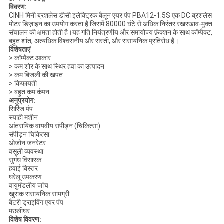
विवरण:
CINH मिनी ब्रशलेस डीसी इलेक्ट्रिक बैलून एयर पंप PBA12-1.5S एक DC ब्रशलेस
मोटर डिज़ाइन का उपयोग करता है जिसमें 80000 घंटे से अधिक निरंतर रखरखाव-मुक्त
संचालन की क्षमता होती है।यह गति नियंत्रणीय और समायोज्य फ़ंक्शन के साथ कॉम्पैक्ट,
बहुत शांत, अत्यधिक विश्वसनीय और सस्ती, और रासायनिक प्रतिरोध है।
विशेषताएं
> कॉम्पैक्ट आकार
> कम शोर के साथ स्थिर हवा का उत्पादन
> कम बिजली की खपत
> किफायती
> बहुत कम कंपन
अनुप्रयोग:
सिरिंज पंप
स्याही मशीन
आंतरायिक वायवीय संपीड़न (चिकित्सा)
संपीड़न चिकित्सा
ओजोन जनरेटर
वसूली व्यवस्था
सुगंध विसारक
हवाई बिस्तर
घरेलू उपकरण
वायुमंडलीय जांच
खुराक रासायनिक सामग्री
बैटरी ड्राइविंग एयर पंप
मछलीघर
विशेष विवरण: