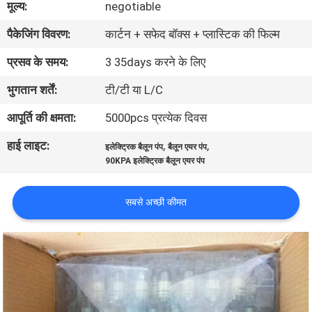
मूल्य:
negotiable
गुणवत्ता
पैकेजिंग विवरण:
कार्टन + सफेद बॉक्स + प्लास्टिक की फिल्म
नियंत्रण
प्रसव के समय:
3 35days करने के लिए
संपर्क
भुगतान शर्तें:
टी/टी या L/C
करें
आपूर्ति की क्षमता:
5000pcs प्रत्येक दिवस
हाई लाइट:
,
,
इलेक्ट्रिक बैलून पंप
बैलून एयर पंप
समाचार
90KPA इलेक्ट्रिक बैलून एयर पंप
साइटमैप
सबसे अच्छी कीमत
PRIVACY
POLICY