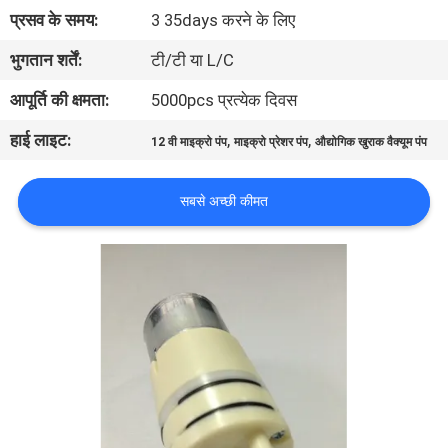
गुणवत्ता
प्रसव के समय:
3 35days करने के लिए
नियंत्रण
भुगतान शर्तें:
टी/टी या L/C
आपूर्ति की क्षमता:
5000pcs प्रत्येक दिवस
संपर्क
हाई लाइट:
,
,
12 वी माइक्रो पंप
माइक्रो प्रेशर पंप
औद्योगिक खुराक वैक्यूम पंप
करें
सबसे अच्छी कीमत
समाचार
साइटमैप
PRIVACY
POLICY