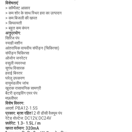
विशेषताएं
> कॉम्पैक्ट आकार
> कम शोर के साथ स्थिर हवा का उत्पादन
> कम बिजली की खपत
> किफायती
> बहुत कम कंपन
अनुप्रयोग:
सिरिंज पंप
स्याही मशीन
आंतरायिक वायवीय संपीड़न (चिकित्सा)
संपीड़न चिकित्सा
ओजोन जनरेटर
वसूली व्यवस्था
सुगंध विसारक
हवाई बिस्तर
घरेलू उपकरण
वायुमंडलीय जांच
खुराक रासायनिक सामग्री
बैटरी ड्राइविंग एयर पंप
मछलीघर
विशेष विवरण:
आदर्श: PBA12-1.5S
प्रकार: ब्रश रहित
12 वी डीसी वैक्यूम पंप
रेटेड वोल्टेज: DC12V, DC24V
फ़्लोरेट: 1.3- 1.5L / m
खपत वर्तमान: 320mA