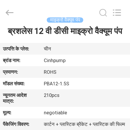
2026
Cinh
group
co.,limited.
All
माइक्रो वैक्यूम पंप
Rights
Reserved.
ब्रशलेस 12 वी डीसी माइक्रो वैक्यूम पंप
घर
उत्पाद
उत्पत्ति के प्लेस:
चीन
ब्रांड नाम:
Cinhpump
हमारे
प्रमाणन:
ROHS
बारे
मॉडल संख्या:
PBA12-1.5S
में
न्यूनतम आदेश
210pcs
मात्रा:
कारखाना
मूल्य:
negotiable
भ्रमण
पैकेजिंग विवरण:
कार्टन + प्लास्टिक ब्रैकेट + प्लास्टिक की फिल्म